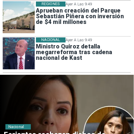
REGIONES
Ayer A Las 9:49
Aprueban creación del Parque
Sebastián Piñera con inversión
de $4 mil millones
NACIONAL
Ayer A Las 9:49
Ministro Quiroz detalla
megarreforma tras cadena
nacional de Kast
Nacional