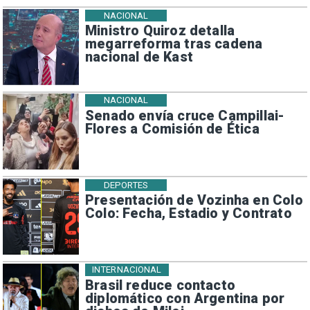
NACIONAL
Ministro Quiroz detalla
megarreforma tras cadena
nacional de Kast
NACIONAL
Senado envía cruce Campillai-
Flores a Comisión de Ética
DEPORTES
Presentación de Vozinha en Colo
Colo: Fecha, Estadio y Contrato
INTERNACIONAL
Brasil reduce contacto
diplomático con Argentina por