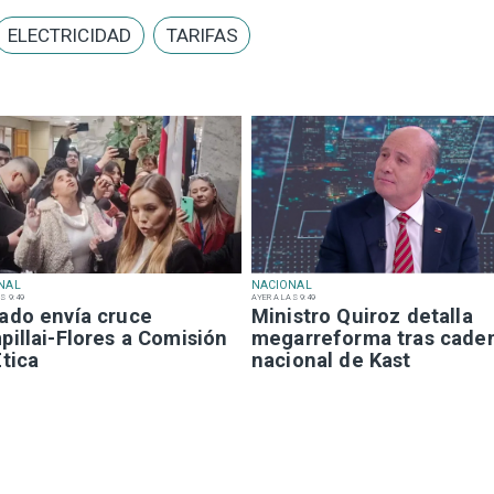
ELECTRICIDAD
TARIFAS
NAL
NACIONAL
S 9:49
AYER A LAS 9:49
ado envía cruce
Ministro Quiroz detalla
illai-Flores a Comisión
megarreforma tras cade
tica
nacional de Kast