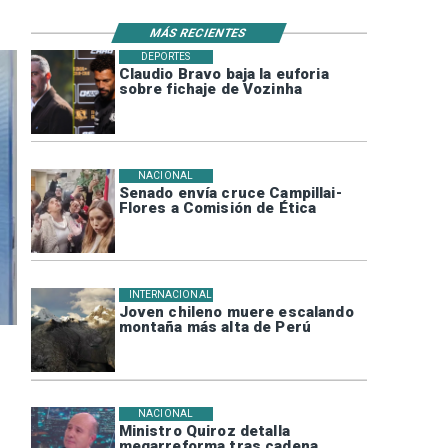
MÁS RECIENTES
DEPORTES
Claudio Bravo baja la euforia
sobre fichaje de Vozinha
NACIONAL
Senado envía cruce Campillai-
Flores a Comisión de Ética
INTERNACIONAL
Joven chileno muere escalando
montaña más alta de Perú
NACIONAL
Ministro Quiroz detalla
megarreforma tras cadena