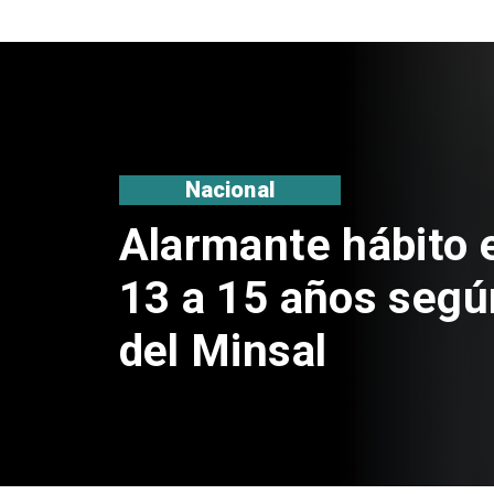
Regiones
Aprueban creación
Sebastián Piñera 
de $4 mil millones