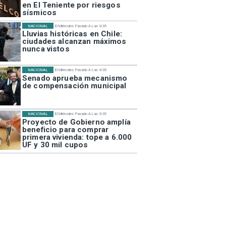
en El Teniente por riesgos
sísmicos
NACIONAL
El Miércoles Pasado A Las 9:35
Lluvias históricas en Chile:
ciudades alcanzan máximos
nunca vistos
NACIONAL
El Miércoles Pasado A Las 9:35
Senado aprueba mecanismo
de compensación municipal
NACIONAL
El Miércoles Pasado A Las 9:35
Proyecto de Gobierno amplía
beneficio para comprar
primera vivienda: tope a 6.000
UF y 30 mil cupos