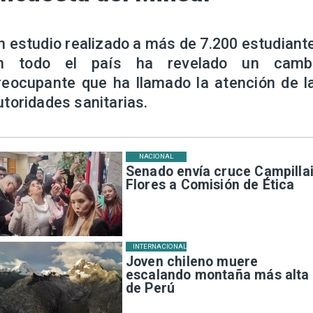
n estudio realizado a más de 7.200 estudiant
n todo el país ha revelado un camb
reocupante que ha llamado la atención de l
utoridades sanitarias.
NACIONAL
Senado envía cruce Campillai
Flores a Comisión de Ética
INTERNACIONAL
Joven chileno muere
escalando montaña más alta
de Perú