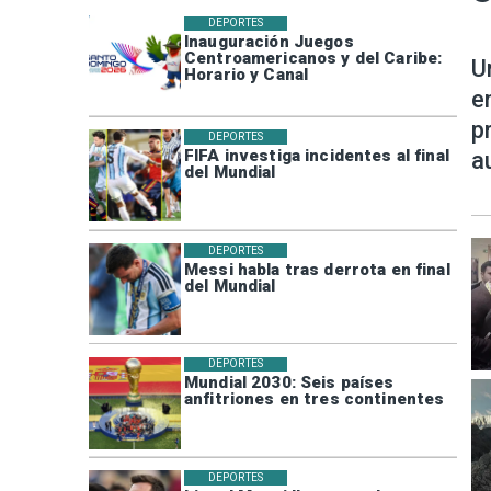
DEPORTES
Inauguración Juegos
Centroamericanos y del Caribe:
U
Horario y Canal
e
p
DEPORTES
FIFA investiga incidentes al final
a
del Mundial
DEPORTES
Messi habla tras derrota en final
del Mundial
DEPORTES
Mundial 2030: Seis países
anfitriones en tres continentes
DEPORTES