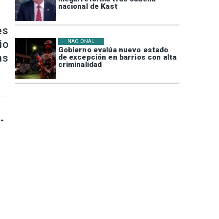
nacional de Kast
es
io
NACIONAL
Gobierno evalúa nuevo estado
as
de excepción en barrios con alta
criminalidad
-