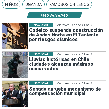
NIÑOS
UGANDA
FAMOSOS CHILENOS
MÁS NOTICIAS
NACIONAL
El Miércoles Pasado A Las 9:35
Codelco suspende construcción
de Andes Norte en El Teniente
por riesgos sísmicos
NACIONAL
El Miércoles Pasado A Las 9:35
Lluvias históricas en Chile:
ciudades alcanzan máximos
nunca vistos
NACIONAL
El Miércoles Pasado A Las 9:35
Senado aprueba mecanismo de
compensación municipal