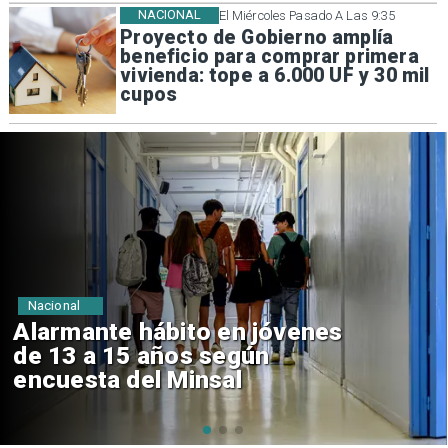
NACIONAL
El Miércoles Pasado A Las 9:35
Proyecto de Gobierno amplía
beneficio para comprar primera
vivienda: tope a 6.000 UF y 30 mil
cupos
Regiones
Aprueban creación del Parque
Sebastián Piñera con inversión
de $4 mil millones