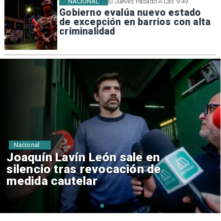
NACIONAL
El Jueves Pasado A Las 9:49
Gobierno evalúa nuevo estado
de excepción en barrios con alta
criminalidad
Nacional
Chile y Venezuela formalizan
reinicio de relaciones
consulares