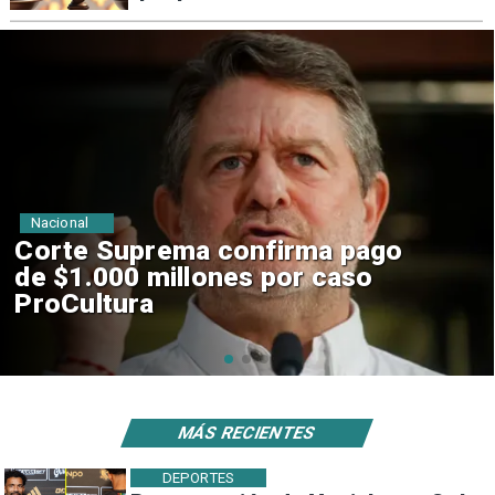
Nacional
Codelco suspende
construcción de Andes Norte
en El Teniente por riesgos
sísmicos
MÁS RECIENTES
DEPORTES