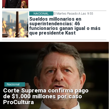
NACIONAL
El Martes Pasado A Las 9:55
Sueldos millonarios en
superintendencias: 46
funcionarios ganan igual o más
que presidente Kast
Nacional
Codelco suspende
construcción de Andes Norte
en El Teniente por riesgos
sísmicos