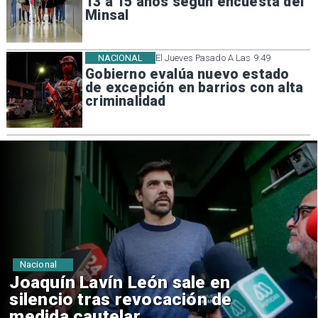
13 a 15 años según encuesta del
Minsal
NACIONAL
El Jueves Pasado A Las 9:49
Gobierno evalúa nuevo estado
de excepción en barrios con alta
criminalidad
Nacional
Chile y Venezuela formalizan
reinicio de relaciones
consulares