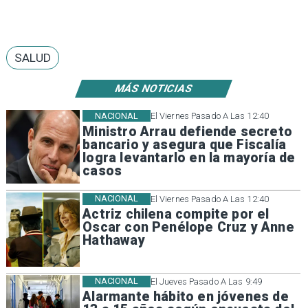
SALUD
MÁS NOTICIAS
NACIONAL
El Viernes Pasado A Las 12:40
Ministro Arrau defiende secreto
bancario y asegura que Fiscalía
logra levantarlo en la mayoría de
casos
NACIONAL
El Viernes Pasado A Las 12:40
Actriz chilena compite por el
Oscar con Penélope Cruz y Anne
Hathaway
NACIONAL
El Jueves Pasado A Las 9:49
Alarmante hábito en jóvenes de