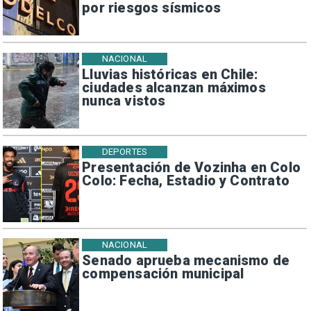
por riesgos sísmicos
NACIONAL
Lluvias históricas en Chile:
ciudades alcanzan máximos
nunca vistos
DEPORTES
Presentación de Vozinha en Colo
Colo: Fecha, Estadio y Contrato
NACIONAL
Senado aprueba mecanismo de
compensación municipal