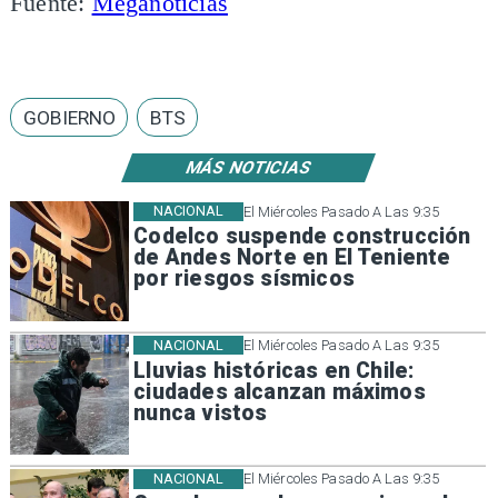
Fuente:
Meganoticias
GOBIERNO
BTS
MÁS NOTICIAS
NACIONAL
El Miércoles Pasado A Las 9:35
Codelco suspende construcción
de Andes Norte en El Teniente
por riesgos sísmicos
NACIONAL
El Miércoles Pasado A Las 9:35
Lluvias históricas en Chile:
ciudades alcanzan máximos
nunca vistos
NACIONAL
El Miércoles Pasado A Las 9:35