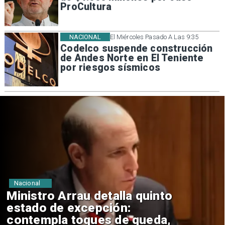
ProCultura
NACIONAL
El Miércoles Pasado A Las 9:35
Codelco suspende construcción
de Andes Norte en El Teniente
por riesgos sísmicos
Nacional
Ministro Arrau defiende
secreto bancario y asegura
que Fiscalía logra levantarlo en