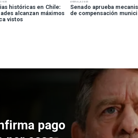
S 9:35
AYER A LAS 9:35
ias históricas en Chile:
Senado aprueba mecani
dades alcanzan máximos
de compensación munici
ca vistos
 construcción