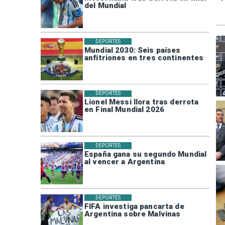
del Mundial
DEPORTES
Mundial 2030: Seis países
anfitriones en tres continentes
DEPORTES
Lionel Messi llora tras derrota
en Final Mundial 2026
DEPORTES
España gana su segundo Mundial
al vencer a Argentina
DEPORTES
FIFA investiga pancarta de
Argentina sobre Malvinas