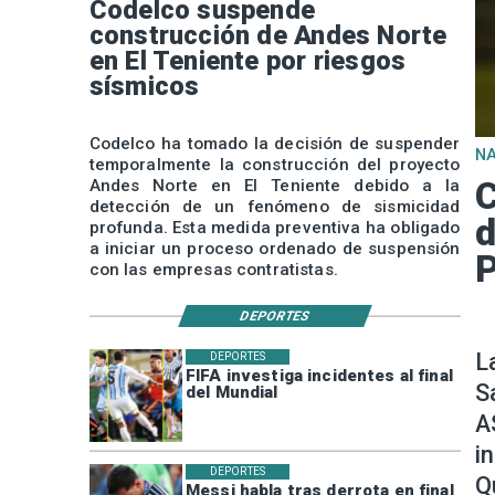
Codelco suspende
construcción de Andes Norte
en El Teniente por riesgos
sísmicos
Codelco ha tomado la decisión de suspender
N
temporalmente la construcción del proyecto
C
Andes Norte en El Teniente debido a la
detección de un fenómeno de sismicidad
d
profunda. Esta medida preventiva ha obligado
a iniciar un proceso ordenado de suspensión
P
con las empresas contratistas.
DEPORTES
L
DEPORTES
FIFA investiga incidentes al final
S
del Mundial
A
i
DEPORTES
Q
Messi habla tras derrota en final