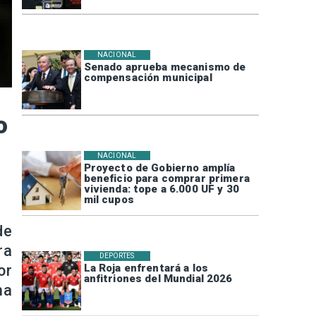
NACIONAL
Senado aprueba mecanismo de
compensación municipal
o
NACIONAL
Proyecto de Gobierno amplía
beneficio para comprar primera
vivienda: tope a 6.000 UF y 30
mil cupos
de
ra
DEPORTES
or
La Roja enfrentará a los
anfitriones del Mundial 2026
ma