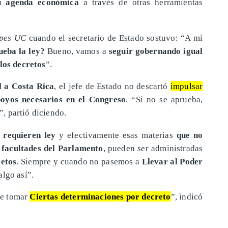
u agenda económica
a través de otras herramientas
apes UC
cuando el secretario de Estado sostuvo: “A mí
ueba la ley?
Bueno, vamos a
seguir gobernando igual
los decretos
”.
l a Costa Rica
, el jefe de Estado no descartó
impulsar
oyos necesarios en el Congreso
. “Si no se aprueba,
”, partió diciendo.
 requieren ley
y efectivamente esas materias
que no
s
facultades del Parlamento
, pueden ser administradas
retos
. Siempre y cuando no pasemos a
Llevar al Poder
lgo así”.
de tomar
Ciertas determinaciones por decreto
”, indicó