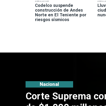
AYER A LAS 9:35
AYER A LA
Codelco suspende
Lluv
construcción de Andes
ciu
Norte en El Teniente por
nun
riesgos sísmicos
Nacional
Codelco suspende