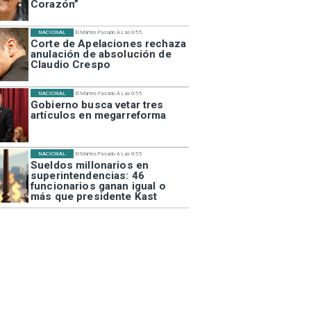
Corazón”
NACIONAL
El Martes Pasado A Las 9:55
Corte de Apelaciones rechaza
anulación de absolución de
Claudio Crespo
NACIONAL
El Martes Pasado A Las 9:55
Gobierno busca vetar tres
artículos en megarreforma
NACIONAL
El Martes Pasado A Las 9:55
Sueldos millonarios en
superintendencias: 46
funcionarios ganan igual o
más que presidente Kast