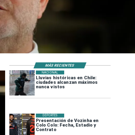
MÁS RECIENTES
NACIONAL
Lluvias históricas en Chile:
ciudades alcanzan máximos
nunca vistos
DEPORTES
Presentación de Vozinha en
Colo Colo: Fecha, Estadio y
Contrato