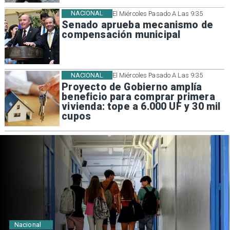
NACIONAL
El Miércoles Pasado A Las 9:35
Senado aprueba mecanismo de
compensación municipal
NACIONAL
El Miércoles Pasado A Las 9:35
Proyecto de Gobierno amplía
beneficio para comprar primera
vivienda: tope a 6.000 UF y 30 mil
cupos
Regiones