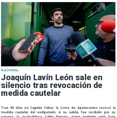
NACIONAL
Joaquín Lavín León sale en
silencio tras revocación de
medida cautelar
s
Tras 90 días en Capitán Yáber, la Corte de Apelaciones revocó la
medida cautelar del exdiputado. A su salida, fue recibido por su
esposa, la exalcaldesa Cathy Barriga, quien también está bajo