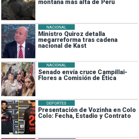
montaña más alta de Perú
NACIONAL
Ministro Quiroz detalla
megarreforma tras cadena
nacional de Kast
NACIONAL
Senado envía cruce Campillai-
Flores a Comisión de Ética
DEPORTES
Presentación de Vozinha en Colo
Colo: Fecha, Estadio y Contrato