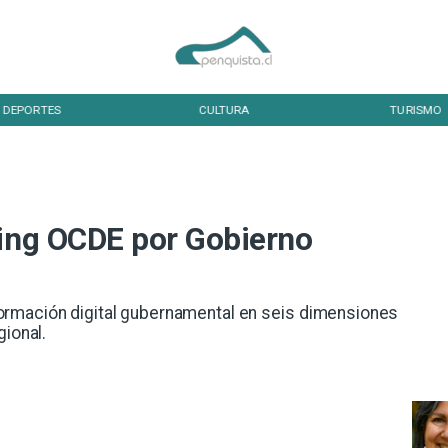
DEPORTES
CULTURA
TURISMO
king OCDE por Gobierno
formación digital gubernamental en seis dimensiones
gional.