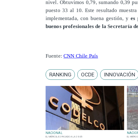
nivel. Obtuvimos 0,79, sumando 0,39 pun
puesto 33 al 10. Este resultado muestra
implementada, con buena gestión, y
es
buenos profesionales de la Secretaría d
Fuente:
CNN Chile País
RANKING
OCDE
INNOVACIÓN
NACIONAL
NACIO
EL MIÉRCOLES PASADO A LAS 9:35
EL MIÉRCO