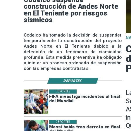
construcción de Andes Norte
en El Teniente por riesgos
sísmicos
Codelco ha tomado la decisión de suspender
N
temporalmente la construcción del proyecto
C
Andes Norte en El Teniente debido a la
detección de un fenómeno de sismicidad
d
profunda. Esta medida preventiva ha obligado
a iniciar un proceso ordenado de suspensión
P
con las empresas contratistas.
DEPORTES
L
DEPORTES
FIFA investiga incidentes al final
S
del Mundial
A
i
DEPORTES
Q
Messi habla tras derrota en final