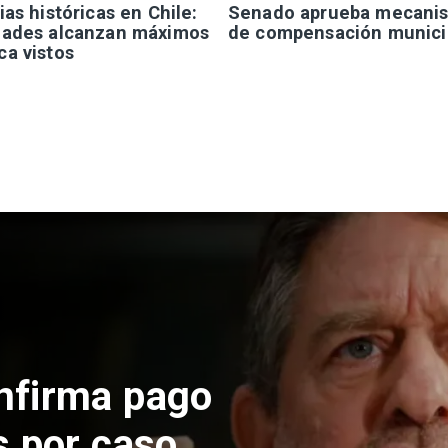
ias históricas en Chile:
Senado aprueba mecani
dades alcanzan máximos
de compensación munici
ca vistos
 construcción
 El Teniente