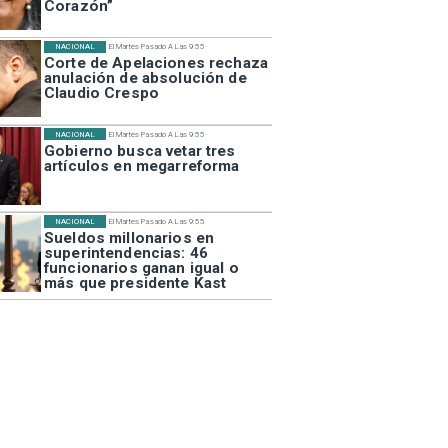
Corazón”
NACIONAL
El Martes Pasado A Las 9:55
Corte de Apelaciones rechaza
anulación de absolución de
Claudio Crespo
NACIONAL
El Martes Pasado A Las 9:55
Gobierno busca vetar tres
artículos en megarreforma
NACIONAL
El Martes Pasado A Las 9:55
Sueldos millonarios en
superintendencias: 46
funcionarios ganan igual o
más que presidente Kast