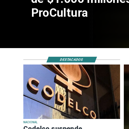
por riesgos sísmi
DESTACADOS
NACIONAL
Codelco suspende