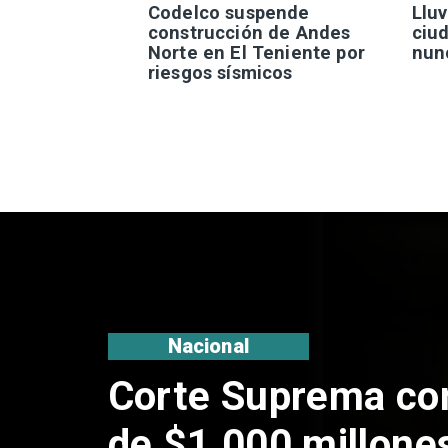
Codelco suspende
Lluv
construcción de Andes
ciu
Norte en El Teniente por
nun
riesgos sísmicos
Nacional
Codelco suspende
de Andes Norte en