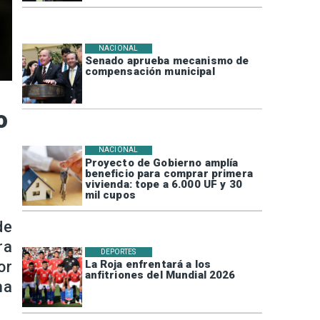
NACIONAL
Senado aprueba mecanismo de
compensación municipal
o
NACIONAL
Proyecto de Gobierno amplía
beneficio para comprar primera
vivienda: tope a 6.000 UF y 30
mil cupos
de
ra
DEPORTES
or
La Roja enfrentará a los
anfitriones del Mundial 2026
ma