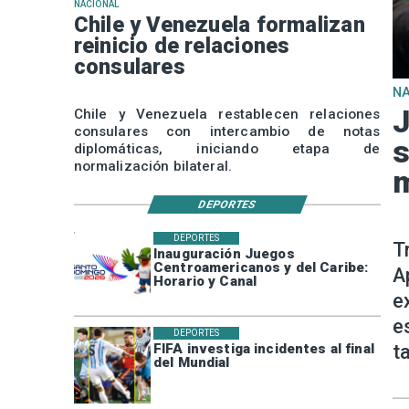
NACIONAL
Chile y Venezuela formalizan
reinicio de relaciones
consulares
N
J
Chile y Venezuela restablecen relaciones
consulares con intercambio de notas
s
diplomáticas, iniciando etapa de
normalización bilateral.
m
DEPORTES
DEPORTES
T
Inauguración Juegos
Centroamericanos y del Caribe:
A
Horario y Canal
e
e
DEPORTES
t
FIFA investiga incidentes al final
del Mundial