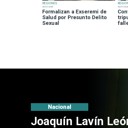
REGIONES
REGIO
30/07/2026
30/07/202
Formalizan a Exseremi de
Con
Salud por Presunto Delito
trip
Sexual
fal
Nacional
Chile y Venezuela