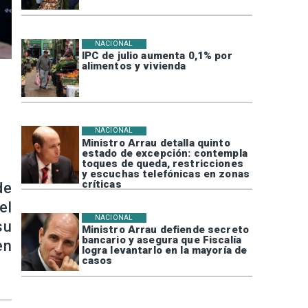
NACIONAL
IPC de julio aumenta 0,1% por
alimentos y vivienda
NACIONAL
Ministro Arrau detalla quinto
estado de excepción: contempla
toques de queda, restricciones
y escuchas telefónicas en zonas
críticas
de
el
NACIONAL
su
Ministro Arrau defiende secreto
bancario y asegura que Fiscalía
en
logra levantarlo en la mayoría de
casos