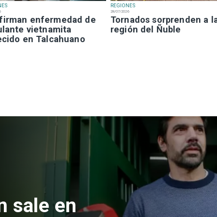
NES
REGIONES
6
28/07/2026
firman enfermedad de
Tornados sorprenden a l
ulante vietnamita
región del Ñuble
lecido en Talcahuano
 formalizan