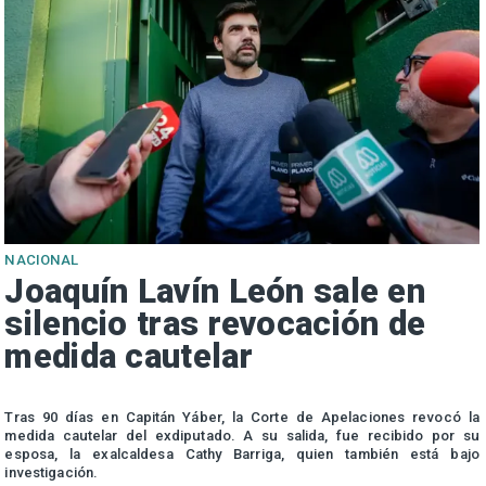
NACIONAL
Joaquín Lavín León sale en
silencio tras revocación de
medida cautelar
s
Tras 90 días en Capitán Yáber, la Corte de Apelaciones revocó la
medida cautelar del exdiputado. A su salida, fue recibido por su
esposa, la exalcaldesa Cathy Barriga, quien también está bajo
investigación.