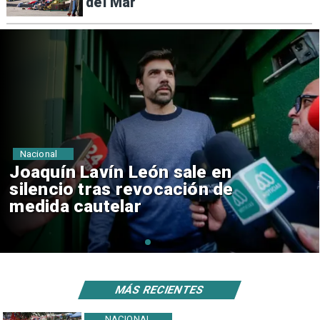
del Mar
Nacional
Chile y Venezuela formalizan
reinicio de relaciones
consulares
MÁS RECIENTES
NACIONAL