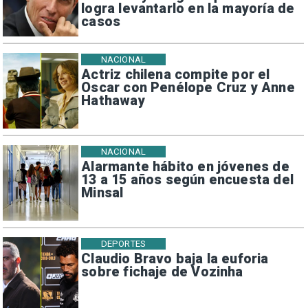
logra levantarlo en la mayoría de
casos
NACIONAL
Actriz chilena compite por el
Oscar con Penélope Cruz y Anne
Hathaway
NACIONAL
Alarmante hábito en jóvenes de
13 a 15 años según encuesta del
Minsal
DEPORTES
Claudio Bravo baja la euforia
sobre fichaje de Vozinha