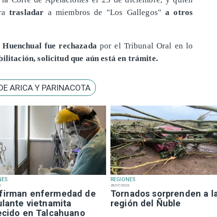
ra
trasladar
a miembros de "Los Gallegos"
a otros
Huenchual fue rechazada
por el Tribunal Oral en lo
bilitación, solicitud que aún está en trámite.
DE ARICA Y PARINACOTA
NES
REGIONES
6
28/07/2026
firman enfermedad de
Tornados sorprenden a l
ulante vietnamita
región del Ñuble
lecido en Talcahuano