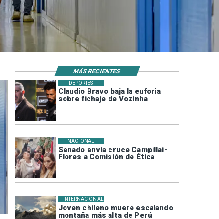
MÁS RECIENTES
DEPORTES
Claudio Bravo baja la euforia
sobre fichaje de Vozinha
NACIONAL
Senado envía cruce Campillai-
Flores a Comisión de Ética
INTERNACIONAL
Joven chileno muere escalando
montaña más alta de Perú