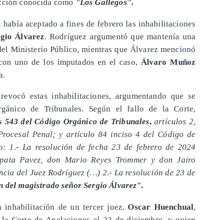
acción conocida como
"Los Gallegos".
l había aceptado a fines de febrero las inhabilitaciones
gio Álvarez
. Rodríguez argumentó que mantenía una
del Ministerio Público, mientras que Álvarez mencionó
 con uno de los imputados en el caso,
Álvaro Muñoz
a.
revocó estas inhabilitaciones, argumentando que se
rgánico de Tribunales. Según el fallo de la Corte,
s 543 del Código Orgánico de Tribunales,
artículos 2,
 Procesal Penal; y artículo 84 inciso 4 del Código de
io: 1.- La resolución de fecha 23 de febrero de 2024
apata Pavez, don Mario Reyes Trommer y don Jairo
ncia del Juez Rodríguez (…) 2.- La resolución de 23 de
n del magistrado señor Sergio Álvarez".
a inhabilitación de un tercer juez,
Oscar Huenchual
,
e la Corte de Apelaciones el 23 de diciembre, y quien