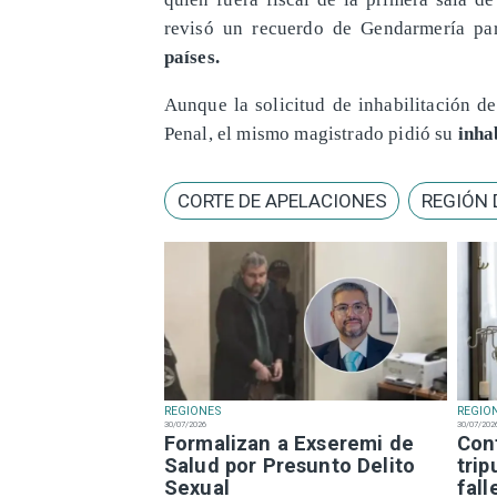
revisó un recuerdo de Gendarmería pa
países.
Aunque la solicitud de inhabilitación de
Penal, el mismo magistrado pidió su
inha
CORTE DE APELACIONES
REGIÓN 
REGIONES
REGIO
30/07/2026
30/07/202
Formalizan a Exseremi de
Con
Salud por Presunto Delito
trip
Sexual
fal