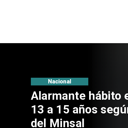
Regiones
Aprueban creación
Sebastián Piñera 
de $4 mil millones