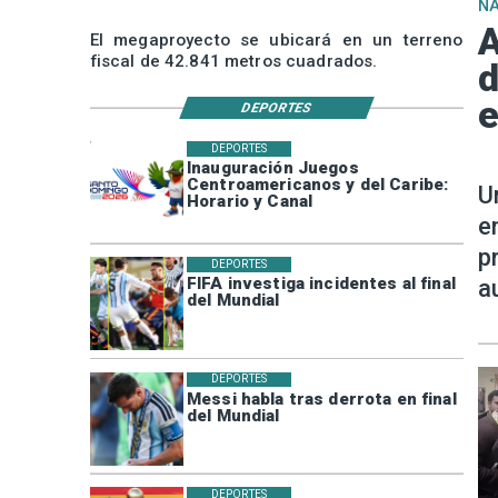
N
A
El megaproyecto se ubicará en un terreno
fiscal de 42.841 metros cuadrados.
d
e
DEPORTES
DEPORTES
Inauguración Juegos
Centroamericanos y del Caribe:
U
Horario y Canal
e
p
DEPORTES
FIFA investiga incidentes al final
a
del Mundial
DEPORTES
Messi habla tras derrota en final
del Mundial
DEPORTES