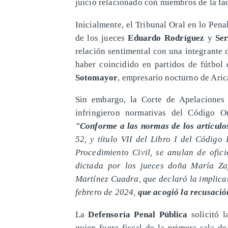
juicio relacionado con miembros de la f
​Inicialmente, el Tribunal Oral en lo Pena
de los jueces
Eduardo Rodríguez
y
Ser
relación sentimental
con una integrante 
haber coincidido en partidos de fútbol
Sotomayor
, empresario nocturno de Aric
Sin embargo, la Corte de Apelaciones 
infringieron normativas del Código O
"Conforme a las normas de los artículo
52, y título VII del Libro I del Código
Procedimiento Civil, se anulan de ofic
dictada por los jueces doña María Z
Martínez Cuadra, que declaró la implica
febrero de 2024,
que acogió la recusació
La
Defensoría Penal Pública
solicitó l
quien fuera fiscal de la primera sala d