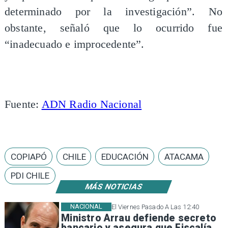
determinado por la investigación”. No
obstante, señaló que lo ocurrido fue
“inadecuado e improcedente”.
Fuente:
ADN Radio Nacional
COPIAPÓ
CHILE
EDUCACIÓN
ATACAMA
PDI CHILE
MÁS NOTICIAS
NACIONAL
El Viernes Pasado A Las 12:40
Ministro Arrau defiende secreto
bancario y asegura que Fiscalía