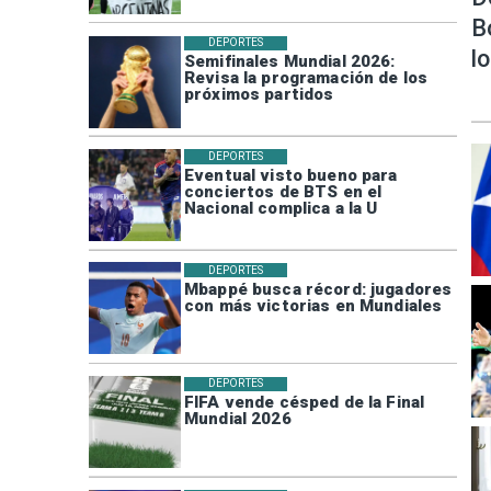
B
DEPORTES
l
Semifinales Mundial 2026:
Revisa la programación de los
próximos partidos
DEPORTES
Eventual visto bueno para
conciertos de BTS en el
Nacional complica a la U
DEPORTES
Mbappé busca récord: jugadores
con más victorias en Mundiales
DEPORTES
FIFA vende césped de la Final
Mundial 2026