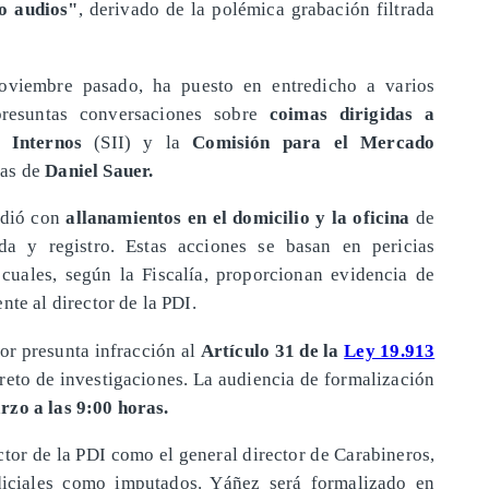
o audios"
, derivado de la polémica grabación filtrada
noviembre pasado, ha puesto en entredicho a varios
presuntas conversaciones sobre
coimas dirigidas a
 Internos
(SII) y la
Comisión
para el Mercado
sas de
Daniel Sauer.
cedió con
allanamientos en el domicilio y la oficina
de
da y registro. Estas acciones se basan en pericias
s cuales, según la Fiscalía, proporcionan evidencia de
te al director de la PDI.
por presunta infracción al
Artículo 31 de la
Ley 19.913
creto de investigaciones. La audiencia de formalización
rzo a las 9:00 horas.
ctor de la PDI como el general director de Carabineros,
diciales como imputados. Yáñez será formalizado en