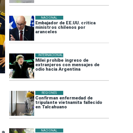
NACIONAL
Embajador de EE.UU. critica
ministros chilenos por
aranceles
INTERNACIONAL
Milei prohíbe ingreso de
extranjeros con mensajes de
odio hacia Argentina
REGIONES
Confirman enfermedad de
tripulante vietnamita fallecido
en Talcahuano
 a
NACIONAL