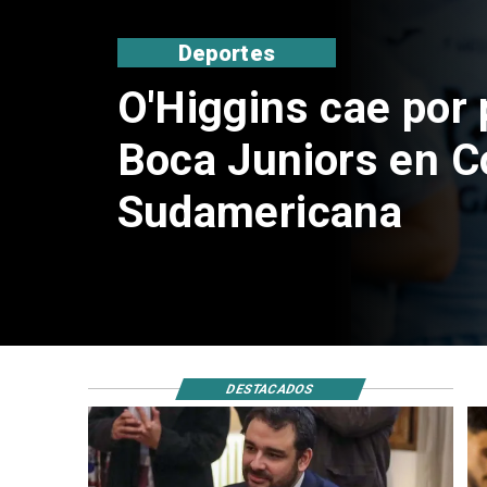
Nacional
Exsubsecretario d
doble positivo en 
DESTACADOS