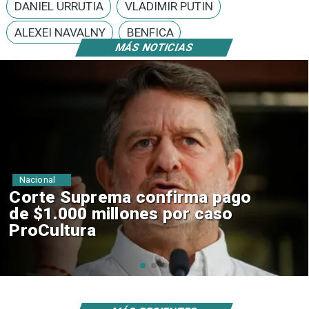
DANIEL URRUTIA
VLADIMIR PUTIN
ALEXEI NAVALNY
BENFICA
MÁS NOTICIAS
Nacional
Codelco suspende
construcción de Andes Norte
en El Teniente por riesgos
sísmicos