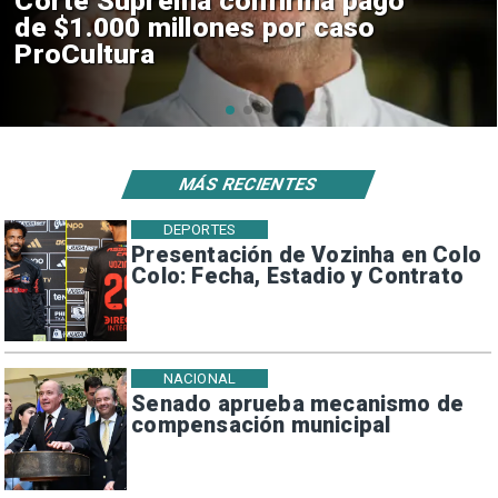
Codelco suspende
construcción de Andes Norte
en El Teniente por riesgos
sísmicos
MÁS RECIENTES
DEPORTES
Presentación de Vozinha en Colo
Colo: Fecha, Estadio y Contrato
NACIONAL
Senado aprueba mecanismo de
compensación municipal