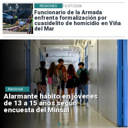
REGIONES
13/07/2026
Funcionario de la Armada
enfrenta formalización por
cuasidelito de homicidio en Viña
del Mar
Regiones
Aprueban creación del Parque
Sebastián Piñera con inversión
de $4 mil millones