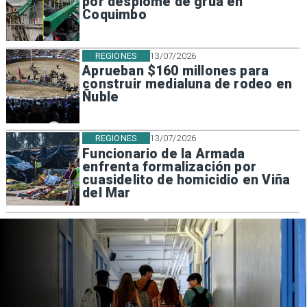
por desplome de grúa en
Coquimbo
REGIONES
13/07/2026
Aprueban $160 millones para
construir medialuna de rodeo en
Ñuble
REGIONES
13/07/2026
Funcionario de la Armada
enfrenta formalización por
cuasidelito de homicidio en Viña
del Mar