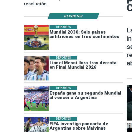
resolución.
DEPORTES
DEPORTES
L
Mundial 2030: Seis países
anfitriones en tres continentes
i
s
r
DEPORTES
a
Lionel Messi llora tras derrota
en Final Mundial 2026
DEPORTES
España gana su segundo Mundial
al vencer a Argentina
DEPORTES
FIFA investiga pancarta de
Argentina sobre Malvinas