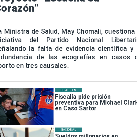
Corazón”
a Ministra de Salud, May Chomali, cuestiona 
niciativa del Partido Nacional Libertari
eñalando la falta de evidencia científica y 
edundancia de las ecografías en casos 
borto en tres causales.
DEPORTES
Fiscalía pide prisión
preventiva para Michael Clar
en Caso Sartor
NACIONAL
Sueldos millonarios en