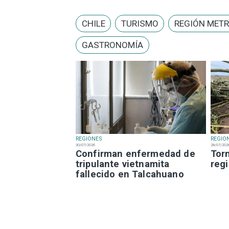
CHILE
TURISMO
REGIÓN MET
GASTRONOMÍA
REGIONES
REGIO
30/07/2026
28/07/202
Confirman enfermedad de
Tor
tripulante vietnamita
reg
fallecido en Talcahuano