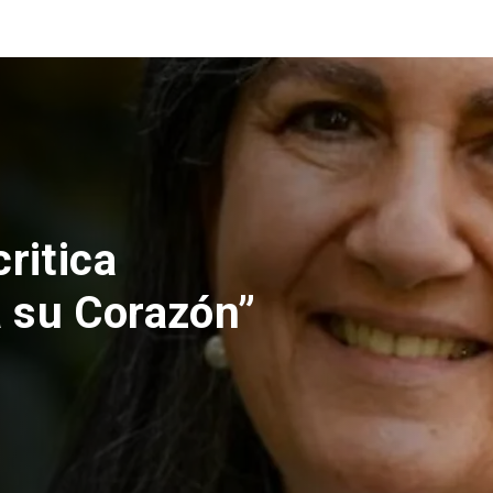
nes rechaza
lución de