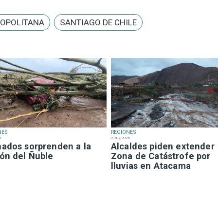
ROPOLITANA
SANTIAGO DE CHILE
NES
REGIONES
6
21/07/2026
nados sorprenden a la
Alcaldes piden extender
ión del Ñuble
Zona de Catástrofe por
lluvias en Atacama