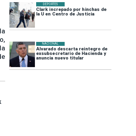
DEPORTES
Clark increpado por hinchas de
la U en Centro de Justicia
la
o,
NACIONAL
la
Alvarado descarta reintegro de
exsubsecretario de Hacienda y
de
anuncia nuevo titular
k