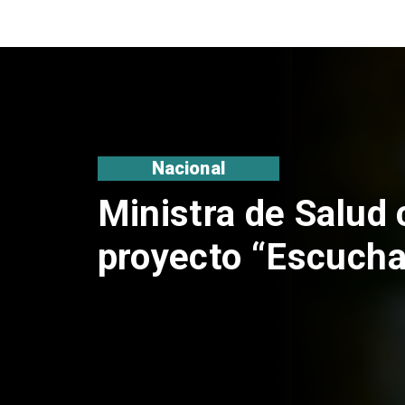
Nacional
Corte de Apelacio
anulación de abso
Claudio Crespo