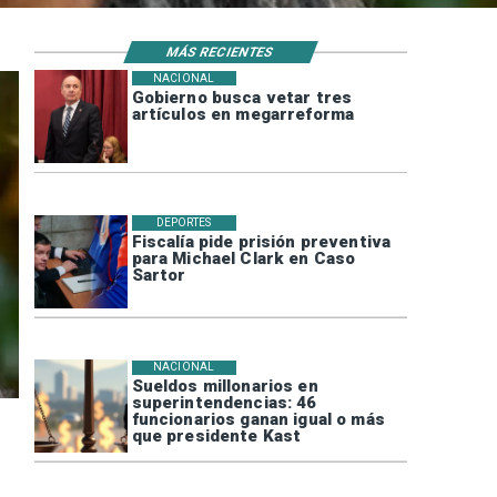
MÁS RECIENTES
NACIONAL
Gobierno busca vetar tres
artículos en megarreforma
DEPORTES
Fiscalía pide prisión preventiva
para Michael Clark en Caso
Sartor
NACIONAL
Sueldos millonarios en
superintendencias: 46
funcionarios ganan igual o más
que presidente Kast