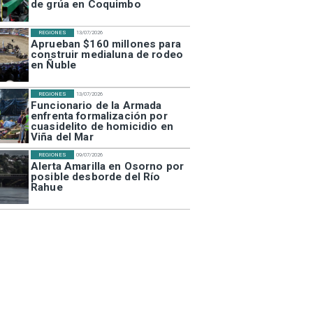
de grúa en Coquimbo
REGIONES
13/07/2026
Aprueban $160 millones para
construir medialuna de rodeo
en Ñuble
REGIONES
13/07/2026
Funcionario de la Armada
enfrenta formalización por
cuasidelito de homicidio en
Viña del Mar
REGIONES
09/07/2026
Alerta Amarilla en Osorno por
posible desborde del Río
Rahue