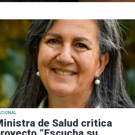
ACIONAL
inistra de Salud critica
royecto “Escucha su