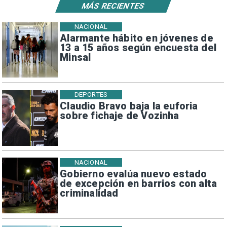
MÁS RECIENTES
NACIONAL
Alarmante hábito en jóvenes de
13 a 15 años según encuesta del
Minsal
DEPORTES
Claudio Bravo baja la euforia
sobre fichaje de Vozinha
NACIONAL
Gobierno evalúa nuevo estado
de excepción en barrios con alta
criminalidad