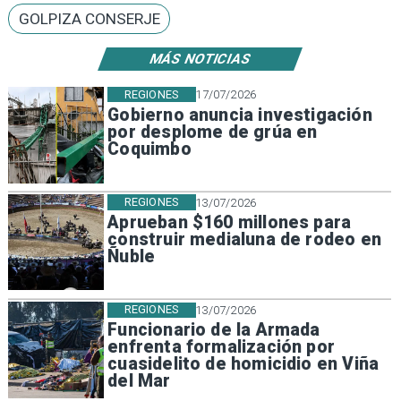
GOLPIZA CONSERJE
MÁS NOTICIAS
REGIONES
17/07/2026
Gobierno anuncia investigación
por desplome de grúa en
Coquimbo
REGIONES
13/07/2026
Aprueban $160 millones para
construir medialuna de rodeo en
Ñuble
REGIONES
13/07/2026
Funcionario de la Armada
enfrenta formalización por
cuasidelito de homicidio en Viña
del Mar