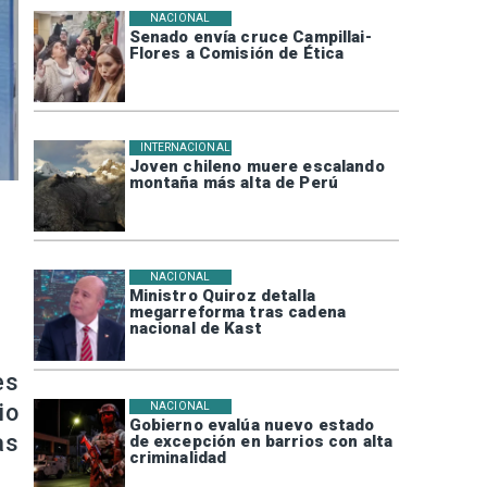
NACIONAL
Senado envía cruce Campillai-
Flores a Comisión de Ética
INTERNACIONAL
Joven chileno muere escalando
montaña más alta de Perú
NACIONAL
Ministro Quiroz detalla
megarreforma tras cadena
nacional de Kast
es
io
NACIONAL
Gobierno evalúa nuevo estado
as
de excepción en barrios con alta
criminalidad