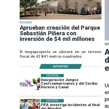
REGIONES
Aprueban creación del Parque
Sebastián Piñera con
inversión de $4 mil millones
N
A
El megaproyecto se ubicará en un terreno
fiscal de 42.841 metros cuadrados.
d
e
DEPORTES
DEPORTES
Inauguración Juegos
Centroamericanos y del Caribe:
U
Horario y Canal
e
p
DEPORTES
FIFA investiga incidentes al final
a
del Mundial