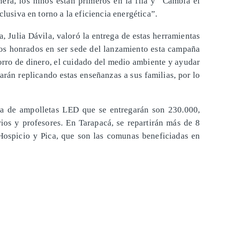
ñera, los niños están primeros en la fila y “Cambia el
lusiva en torno a la eficiencia energética”.
, Julia Dávila, valoró la entrega de estas herramientas
imos honrados en ser sede del lanzamiento esta campaña
orro de dinero, el cuidado del medio ambiente y ayudar
arán replicando estas enseñanzas a sus familias, por lo
da de ampolletas LED que se entregarán son 230.000,
rios y profesores. En Tarapacá, se repartirán más de 8
Hospicio y Pica, que son las comunas beneficiadas en