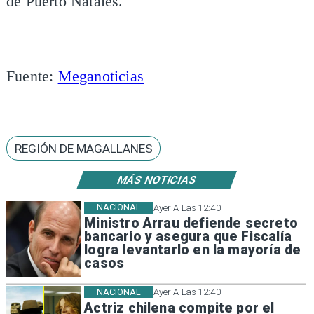
de Puerto Natales.
Fuente:
Meganoticias
REGIÓN DE MAGALLANES
MÁS NOTICIAS
NACIONAL
Ayer A Las 12:40
Ministro Arrau defiende secreto
bancario y asegura que Fiscalía
logra levantarlo en la mayoría de
casos
NACIONAL
Ayer A Las 12:40
Actriz chilena compite por el