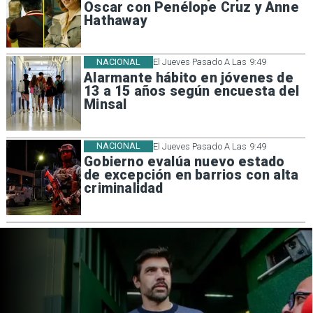
Oscar con Penélope Cruz y Anne
Hathaway
NACIONAL
El Jueves Pasado A Las 9:49
Alarmante hábito en jóvenes de
13 a 15 años según encuesta del
Minsal
NACIONAL
El Jueves Pasado A Las 9:49
Gobierno evalúa nuevo estado
de excepción en barrios con alta
criminalidad