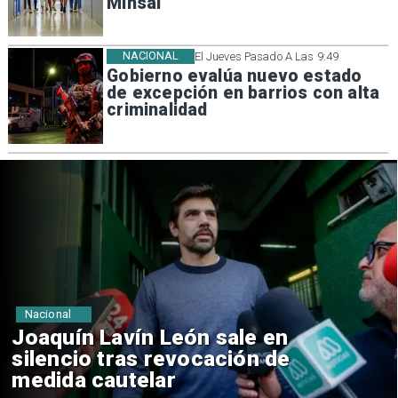
Minsal
NACIONAL
El Jueves Pasado A Las 9:49
Gobierno evalúa nuevo estado
de excepción en barrios con alta
criminalidad
Nacional
Chile y Venezuela formalizan
reinicio de relaciones
consulares