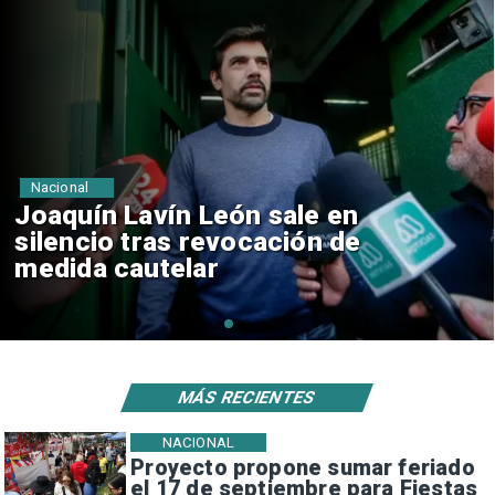
Nacional
Chile y Venezuela formalizan
reinicio de relaciones
consulares
MÁS RECIENTES
NACIONAL
Proyecto propone sumar feriado
el 17 de septiembre para Fiestas