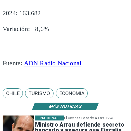
2024: 163.682
Variación: −8,6%
Fuente:
ADN Radio Nacional
CHILE
TURISMO
ECONOMÍA
MÁS NOTICIAS
NACIONAL
El Viernes Pasado A Las 12:40
Ministro Arrau defiende secreto
bancario y asegura que Fiscalía