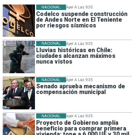
NACIONAL
Ayer A Las 9:35
Codelco suspende construcción
de Andes Norte en El Teniente
por riesgos sísmicos
NACIONAL
Ayer A Las 9:35
Lluvias históricas en Chile:
ciudades alcanzan máximos
nunca vistos
NACIONAL
Ayer A Las 9:35
Senado aprueba mecanismo de
compensación municipal
NACIONAL
Ayer A Las 9:35
Proyecto de Gobierno amplía
beneficio para comprar primera
vivienda: tope a 6.000 UF y 30 mil