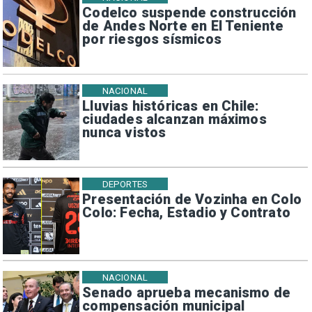
Codelco suspende construcción
de Andes Norte en El Teniente
por riesgos sísmicos
NACIONAL
Lluvias históricas en Chile:
ciudades alcanzan máximos
nunca vistos
DEPORTES
Presentación de Vozinha en Colo
Colo: Fecha, Estadio y Contrato
NACIONAL
Senado aprueba mecanismo de
compensación municipal