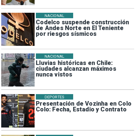
NACIONAL
Codelco suspende construcción
de Andes Norte en El Teniente
por riesgos sísmicos
NACIONAL
Lluvias históricas en Chile:
ciudades alcanzan máximos
nunca vistos
DEPORTES
Presentación de Vozinha en Colo
Colo: Fecha, Estadio y Contrato