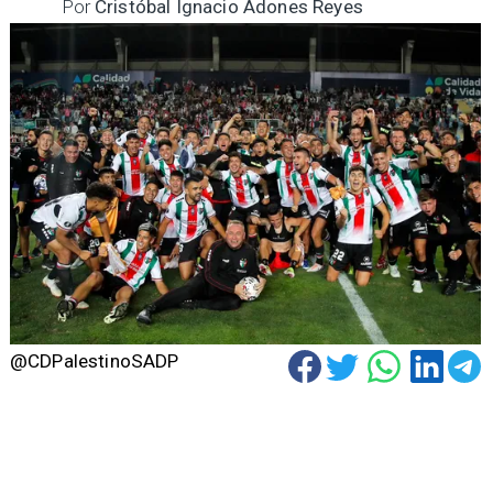
Por
Cristóbal Ignacio Adones Reyes
@CDPalestinoSADP