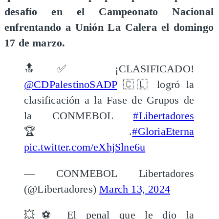
desafío en el Campeonato Nacional
enfrentando a Unión La Calera el domingo
17 de marzo.
🔝✅ ¡CLASIFICADO!
@CDPalestinoSADP
🇨🇱 logró la
clasificación a la Fase de Grupos de
la CONMEBOL
#Libertadores
🏆.
#GloriaEterna
pic.twitter.com/eXhjSlne6u
— CONMEBOL Libertadores
(@Libertadores)
March 13, 2024
💥⚽️ El penal que le dio la