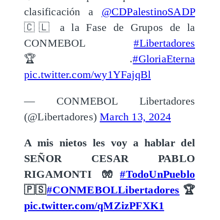
clasificación a
@CDPalestinoSADP
🇨🇱 a la Fase de Grupos de la
CONMEBOL
#Libertadores
🏆.
#GloriaEterna
pic.twitter.com/wy1YFajqBl
— CONMEBOL Libertadores
(@Libertadores)
March 13, 2024
A mis nietos les voy a hablar del
SEÑOR CESAR PABLO
RIGAMONTI 🧤
#TodoUnPueblo
🇵🇸
#CONMEBOLLibertadores
🏆
pic.twitter.com/qMZizPFXK1