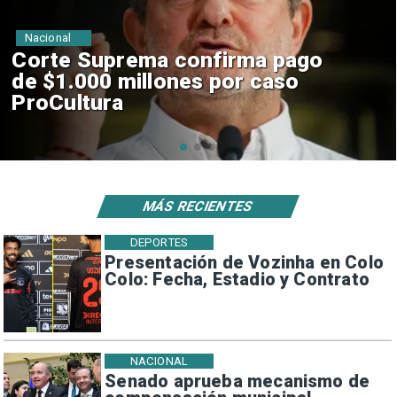
Nacional
Codelco suspende
construcción de Andes Norte
en El Teniente por riesgos
sísmicos
MÁS RECIENTES
DEPORTES
Presentación de Vozinha en Colo
Colo: Fecha, Estadio y Contrato
NACIONAL
Senado aprueba mecanismo de