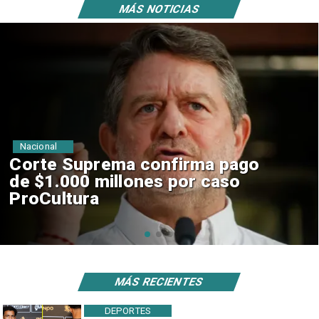
MÁS NOTICIAS
Nacional
Codelco suspende
construcción de Andes Norte
en El Teniente por riesgos
sísmicos
MÁS RECIENTES
DEPORTES