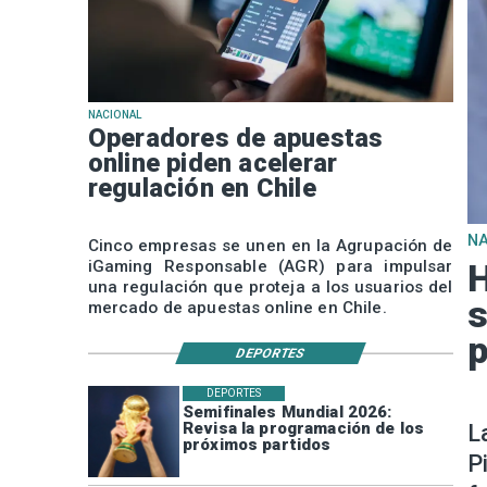
NACIONAL
Operadores de apuestas
online piden acelerar
regulación en Chile
N
Cinco empresas se unen en la Agrupación de
iGaming Responsable (AGR) para impulsar
H
una regulación que proteja a los usuarios del
s
mercado de apuestas online en Chile.
p
DEPORTES
DEPORTES
Semifinales Mundial 2026:
Revisa la programación de los
L
próximos partidos
P