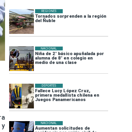
REGIONES
Tornados sorprenden a la región
del Ñuble
NACIONAL
Niña de 2° básico apuñalada por
alumna de 8° en colegio en
medio de una clase
DEPORTES
Fallece Lucy López Cruz,
primera medallista chilena en
Juegos Panamericanos
ra
NACIONAL
 y
Aumentan solicitudes de