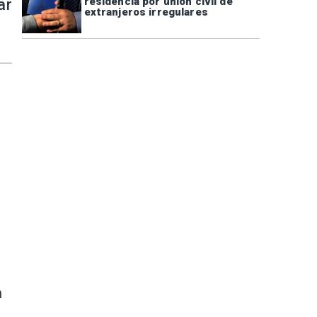
residencia por unión civil de
ar
extranjeros irregulares
n