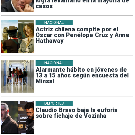
logra levantarlo en la mayoría de
casos
NACIONAL
Actriz chilena compite por el
Oscar con Penélope Cruz y Anne
Hathaway
NACIONAL
Alarmante hábito en jóvenes de
13 a 15 años según encuesta del
Minsal
DEPORTES
Claudio Bravo baja la euforia
sobre fichaje de Vozinha