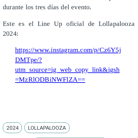
durante los tres días del evento.
Este es el Line Up oficial de Lollapalooza
2024:
https://www.instagram.com/p/Cz6Y5j
DMTpe/?
utm_source=ig_web_copy_link&igsh
=MzRlODBiNWFlZA==
2024
LOLLAPALOOZA