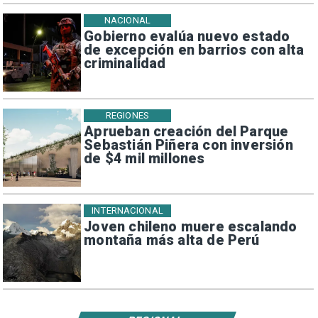
NACIONAL
Gobierno evalúa nuevo estado
de excepción en barrios con alta
criminalidad
REGIONES
Aprueban creación del Parque
Sebastián Piñera con inversión
de $4 mil millones
INTERNACIONAL
Joven chileno muere escalando
montaña más alta de Perú