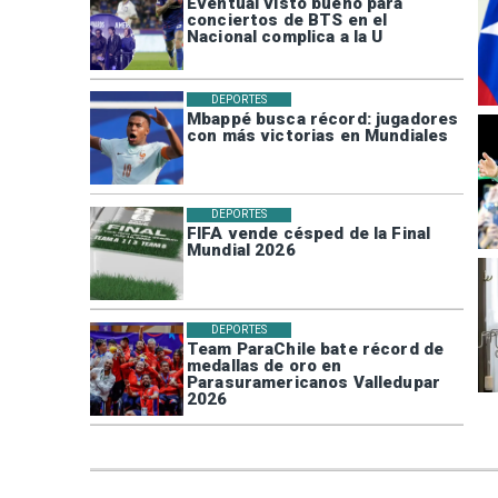
Eventual visto bueno para
conciertos de BTS en el
Nacional complica a la U
DEPORTES
Mbappé busca récord: jugadores
con más victorias en Mundiales
DEPORTES
FIFA vende césped de la Final
Mundial 2026
DEPORTES
Team ParaChile bate récord de
medallas de oro en
Parasuramericanos Valledupar
2026