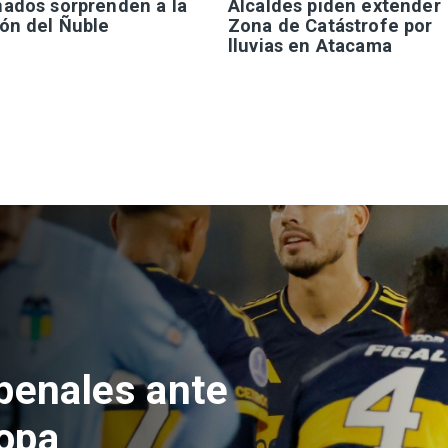
nados sorprenden a la
Alcaldes piden extender
ión del Ñuble
Zona de Catástrofe por
lluvias en Atacama
e Hacienda da
test de drogas