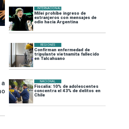
INTERNACIONAL
Milei prohíbe ingreso de
extranjeros con mensajes de
odio hacia Argentina
REGIONES
Confirman enfermedad de
tripulante vietnamita fallecido
en Talcahuano
 a
NACIONAL
Fiscalía: 10% de adolescentes
no
concentra el 43% de delitos en
Chile