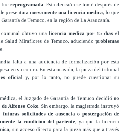
, fue
reprogramada
. Esta decisión se tomó después de
lde presentara
nuevamente una licencia médica
, lo que
 Garantía de Temuco, en la región de La Araucanía.
fe comunal obtuvo una
licencia médica por 15 días el
de Salud Miraflores de Temuco, aduciendo
problemas
a.
dia falta a una audiencia de formalización por esta
esa en su contra. En esta ocasión, la jueza del tribunal
es oficia
l y, por lo tanto, no puede cuestionar su
ia médica, el Juzgado de Garantía de Temuco decidió
no
a de Alfonso Coke
. Sin embargo, la magistrada instruyó
ue
futuras solicitudes de ausencia o postergación de
amente la condición del paciente
, ya que la licencia
ónica
, sin acceso directo para la jueza más que a través