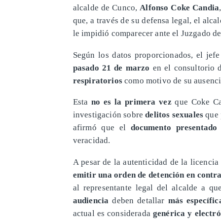
alcalde de Cunco,
Alfonso Coke Candia
que, a través de su defensa legal, el alca
le impidió comparecer ante el Juzgado de
​Según los datos proporcionados, el je
pasado 21 de marzo
en el consultorio 
respiratorios
como motivo de su ausenci
​Esta
no es la primera vez
que Coke Can
investigación sobre
delitos sexuales
que p
afirmó que el
documento presentado 
veracidad.
​A pesar de la autenticidad de la licenc
emitir una orden de detención en contr
al representante legal del alcalde a q
audiencia
deben detallar
más específic
actual es considerada
genérica y electr