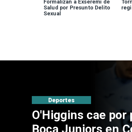
Formalizan a Exseremi de
Tor
Salud por Presunto Delito
reg
Sexual
Nacional
Exsubsecretario d
doble positivo en 