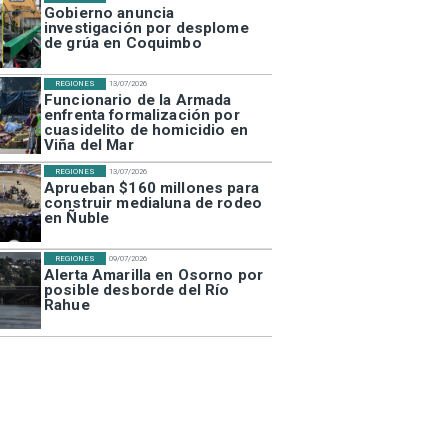
Gobierno anuncia
investigación por desplome
de grúa en Coquimbo
REGIONES
13/07/2026
Funcionario de la Armada
enfrenta formalización por
cuasidelito de homicidio en
Viña del Mar
REGIONES
13/07/2026
Aprueban $160 millones para
construir medialuna de rodeo
en Ñuble
REGIONES
09/07/2026
Alerta Amarilla en Osorno por
posible desborde del Río
Rahue