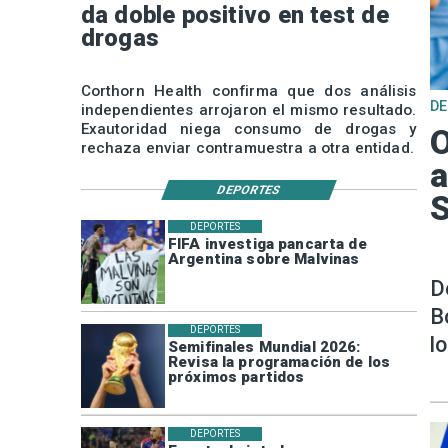
da doble positivo en test de
drogas
Corthorn Health confirma que dos análisis
D
independientes arrojaron el mismo resultado.
Exautoridad niega consumo de drogas y
O
rechaza enviar contramuestra a otra entidad.
a
DEPORTES
DEPORTES
FIFA investiga pancarta de
Argentina sobre Malvinas
D
B
DEPORTES
l
Semifinales Mundial 2026:
Revisa la programación de los
próximos partidos
DEPORTES