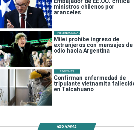
Embajador de EE.UU. critica
ministros chilenos por
aranceles
INTERNACIONAL
Milei prohíbe ingreso de
extranjeros con mensajes de
odio hacia Argentina
REGIONES
Confirman enfermedad de
tripulante vietnamita fallecid
en Talcahuano
REGIONAL