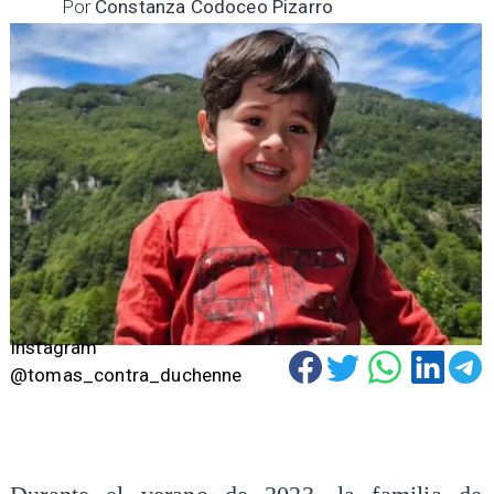
Por
Constanza Codoceo Pizarro
Instagram
@tomas_contra_duchenne