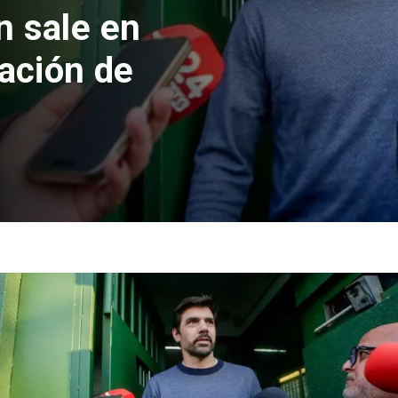
n sale en
cación de