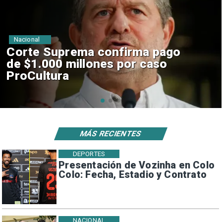
Nacional
Codelco suspende
construcción de Andes Norte
en El Teniente por riesgos
sísmicos
MÁS RECIENTES
DEPORTES
Presentación de Vozinha en Colo
Colo: Fecha, Estadio y Contrato
NACIONAL