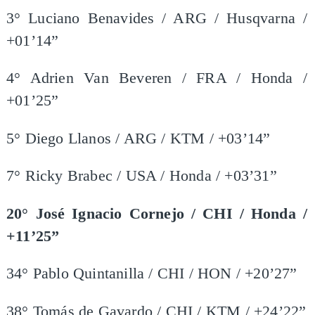
3° Luciano Benavides / ARG / Husqvarna /
+01’14”
4° Adrien Van Beveren / FRA / Honda /
+01’25”
5° Diego Llanos / ARG / KTM / +03’14”
7° Ricky Brabec / USA / Honda / +03’31”
20° José Ignacio Cornejo / CHI / Honda /
+11’25”
34° Pablo Quintanilla / CHI / HON / +20’27”
38° Tomás de Gavardo / CHI / KTM / +24’22”