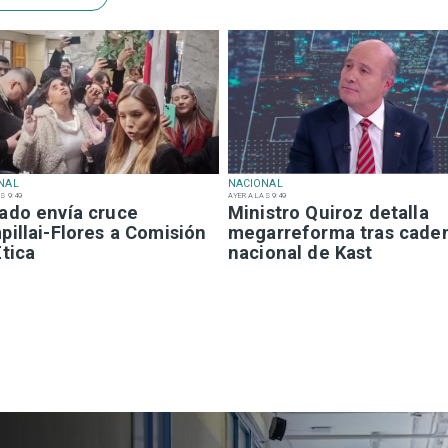
NAL
NACIONAL
S 9:49
AYER A LAS 9:49
ado envía cruce
Ministro Quiroz detalla
illai-Flores a Comisión
megarreforma tras cade
tica
nacional de Kast