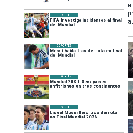
e
p
DEPORTES
FIFA investiga incidentes al final
a
del Mundial
DEPORTES
Messi habla tras derrota en final
del Mundial
DEPORTES
Mundial 2030: Seis países
anfitriones en tres continentes
DEPORTES
Lionel Messi llora tras derrota
en Final Mundial 2026