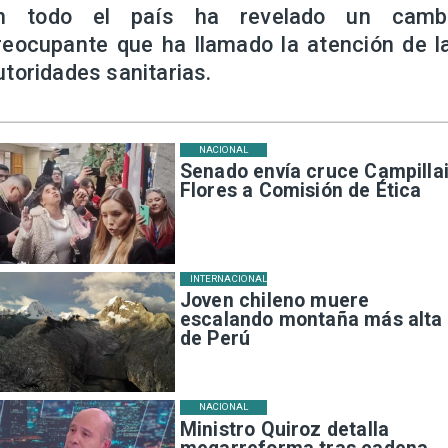
n todo el país ha revelado un camb
reocupante que ha llamado la atención de l
utoridades sanitarias.
NACIONAL
Senado envía cruce Campillai
Flores a Comisión de Ética
INTERNACIONAL
Joven chileno muere
escalando montaña más alta
de Perú
NACIONAL
Ministro Quiroz detalla