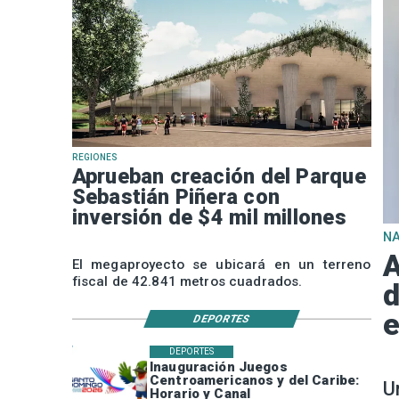
REGIONES
Aprueban creación del Parque
Sebastián Piñera con
inversión de $4 mil millones
N
A
El megaproyecto se ubicará en un terreno
fiscal de 42.841 metros cuadrados.
d
e
DEPORTES
DEPORTES
Inauguración Juegos
Centroamericanos y del Caribe:
U
Horario y Canal