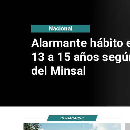
Regiones
Aprueban creación
Sebastián Piñera 
de $4 mil millones
DESTACADOS