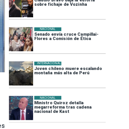
sobre fichaje de Vozinha
NACIONAL
Senado envía cruce Campillai-
Flores a Comisión de Ética
INTERNACIONAL
Joven chileno muere escalando
montaña más alta de Perú
NACIONAL
Ministro Quiroz detalla
megarreforma tras cadena
nacional de Kast
es