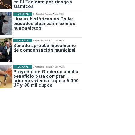
en El Teniente por riesgos
sísmicos
NACIONAL
El Miércoles Pasado A Las 9:35
Lluvias históricas en Chile:
ciudades alcanzan máximos
nunca vistos
NACIONAL
El Miércoles Pasado A Las 9:35
Senado aprueba mecanismo
de compensación municipal
NACIONAL
El Miércoles Pasado A Las 9:35
Proyecto de Gobierno amplía
beneficio para comprar
primera vivienda: tope a 6.000
UF y 30 mil cupos