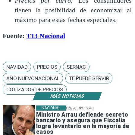
Precios por carro:
Los consumidores
tienen la posibilidad de
economizar al
máximo para estas fechas especiales.
Fuente:
T13 Nacional
NAVIDAD
PRECIOS
SERNAC
AÑO NUEVONACIONAL
TE PUEDE SERVIR
COTIZADOR DE PRECIOS
MÁS NOTICIAS
NACIONAL
Hoy A Las 12:40
Ministro Arrau defiende secreto
bancario y asegura que Fiscalía
logra levantarlo en la mayoría de
casos