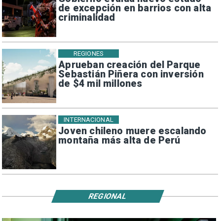
de excepción en barrios con alta
criminalidad
REGIONES
Aprueban creación del Parque
Sebastián Piñera con inversión
de $4 mil millones
INTERNACIONAL
Joven chileno muere escalando
montaña más alta de Perú
REGIONAL