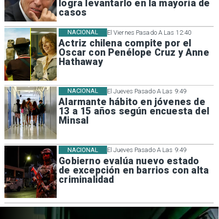
logra levantarlo en la mayoría de
casos
NACIONAL
El Viernes Pasado A Las 12:40
Actriz chilena compite por el
Oscar con Penélope Cruz y Anne
Hathaway
NACIONAL
El Jueves Pasado A Las 9:49
Alarmante hábito en jóvenes de
13 a 15 años según encuesta del
Minsal
NACIONAL
El Jueves Pasado A Las 9:49
Gobierno evalúa nuevo estado
de excepción en barrios con alta
criminalidad