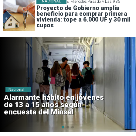
NACIONAL
El Miércoles Pasado A Las 9:35
Proyecto de Gobierno amplía
beneficio para comprar primera
vivienda: tope a 6.000 UF y 30 mil
cupos
Regiones
Aprueban creación del Parque
Sebastián Piñera con inversión
de $4 mil millones