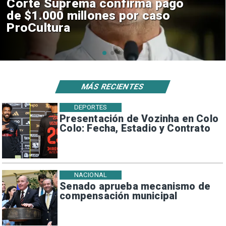
Codelco suspende
construcción de Andes Norte
en El Teniente por riesgos
sísmicos
MÁS RECIENTES
DEPORTES
Presentación de Vozinha en Colo
Colo: Fecha, Estadio y Contrato
NACIONAL
Senado aprueba mecanismo de
compensación municipal