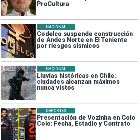
ProCultura
NACIONAL
Codelco suspende construcción
de Andes Norte en El Teniente
por riesgos sísmicos
NACIONAL
Lluvias históricas en Chile:
ciudades alcanzan máximos
nunca vistos
DEPORTES
Presentación de Vozinha en Colo
Colo: Fecha, Estadio y Contrato