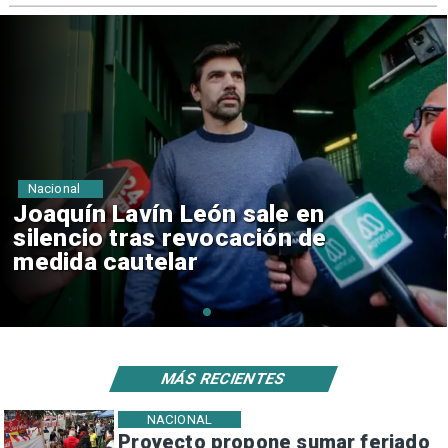
Nacional
Chile y Venezuela formalizan
reinicio de relaciones
consulares
MÁS RECIENTES
NACIONAL
Proyecto propone sumar feriado