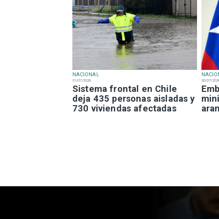
NACIONAL
NACIO
31/07/2026
30/07/202
Sistema frontal en Chile
Emba
deja 435 personas aisladas y
mini
730 viviendas afectadas
ara