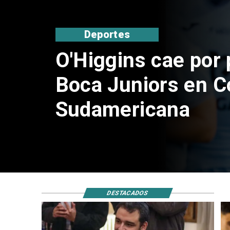
Nacional
Exsubsecretario d
doble positivo en 
DESTACADOS