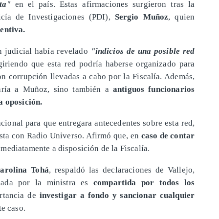
ta"
en el país. Estas afirmaciones surgieron tras la
icía de Investigaciones (PDI),
Sergio Muñoz
, quien
entiva.
ón judicial había revelado
"indicios de una posible red
giriendo que esta red podría haberse organizado para
n corrupción llevadas a cabo por la Fiscalía. Además,
raría a Muñoz, sino también a
antiguos funcionarios
a oposición.
nacional para que entregara antecedentes sobre esta red,
vista con Radio Universo. Afirmó que, en
caso de contar
nmediatamente a disposición de la Fiscalía.
arolina Tohá
, respaldó las declaraciones de Vallejo,
sada por la ministra es
compartida por todos los
ortancia de
investigar a fondo y sancionar cualquier
te caso.