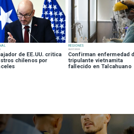
NAL
REGIONES
6
30/07/2026
jador de EE.UU. critica
Confirman enfermedad 
stros chilenos por
tripulante vietnamita
nceles
fallecido en Talcahuano