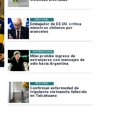
NACIONAL
Embajador de EE.UU. critica
ministros chilenos por
aranceles
INTERNACIONAL
Milei prohíbe ingreso de
extranjeros con mensajes de
odio hacia Argentina
REGIONES
Confirman enfermedad de
tripulante vietnamita fallecido
en Talcahuano