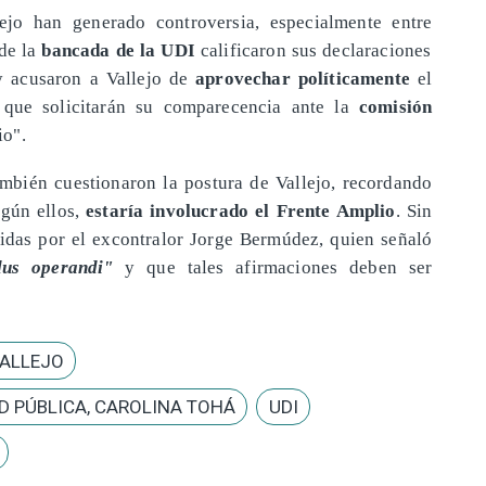
lejo han generado controversia, especialmente entre
 de la
bancada de la UDI
calificaron sus declaraciones
 acusaron a Vallejo de
aprovechar políticamente
el
 que solicitarán su comparecencia ante la
comisión
io".
también cuestionaron la postura de Vallejo, recordando
egún ellos,
estaría involucrado el Frente Amplio
. Sin
idas por el excontralor Jorge Bermúdez, quien señaló
us operandi"
y que tales afirmaciones deben ser
VALLEJO
AD PÚBLICA, CAROLINA TOHÁ
UDI