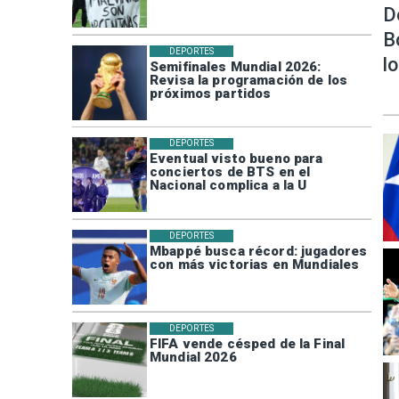
D
B
DEPORTES
l
Semifinales Mundial 2026:
Revisa la programación de los
próximos partidos
DEPORTES
Eventual visto bueno para
conciertos de BTS en el
Nacional complica a la U
DEPORTES
Mbappé busca récord: jugadores
con más victorias en Mundiales
DEPORTES
FIFA vende césped de la Final
Mundial 2026