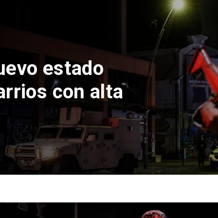
nfirma pago
s por caso