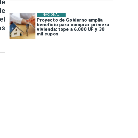
de
de
NACIONAL
el
Proyecto de Gobierno amplía
beneficio para comprar primera
as
vivienda: tope a 6.000 UF y 30
mil cupos