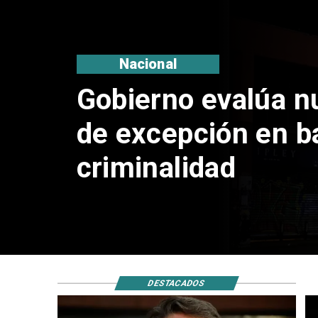
Nacional
Corte Suprema co
de $1.000 millone
ProCultura
DESTACADOS