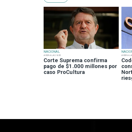
NACIONAL
NACIO
AYER A LAS 9:35
AYER A LA
Corte Suprema confirma
Cod
pago de $1.000 millones por
con
caso ProCultura
Nor
rie