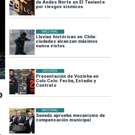
de Andes Norte en El Teniente
por riesgos sísmicos
NACIONAL
Lluvias históricas en Chile:
ciudades alcanzan máximos
nunca vistos
DEPORTES
Presentación de Vozinha en
Colo Colo: Fecha, Estadio y
Contrato
o
NACIONAL
Senado aprueba mecanismo de
compensación municipal