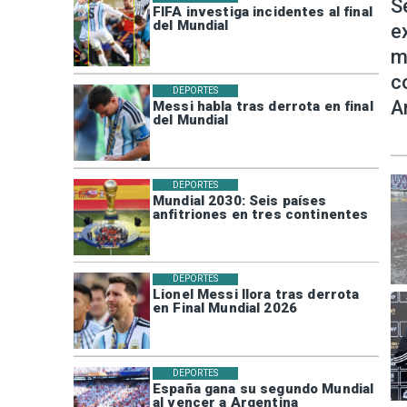
S
FIFA investiga incidentes al final
del Mundial
e
m
c
DEPORTES
A
Messi habla tras derrota en final
del Mundial
DEPORTES
Mundial 2030: Seis países
anfitriones en tres continentes
DEPORTES
Lionel Messi llora tras derrota
en Final Mundial 2026
DEPORTES
España gana su segundo Mundial
al vencer a Argentina