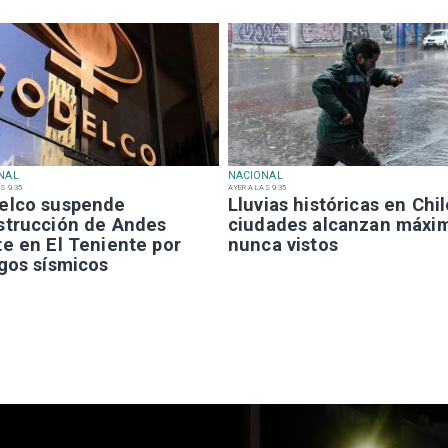
NAL
NACIONAL
S 9:35
AYER A LAS 9:35
elco suspende
Lluvias históricas en Chil
strucción de Andes
ciudades alcanzan máxi
te en El Teniente por
nunca vistos
sgos sísmicos