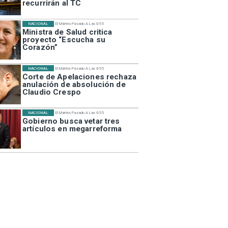
recurrirán al TC
NACIONAL
El Martes Pasado A Las 9:55
Ministra de Salud critica
proyecto “Escucha su
Corazón”
NACIONAL
El Martes Pasado A Las 9:55
Corte de Apelaciones rechaza
anulación de absolución de
Claudio Crespo
NACIONAL
El Martes Pasado A Las 9:55
Gobierno busca vetar tres
artículos en megarreforma