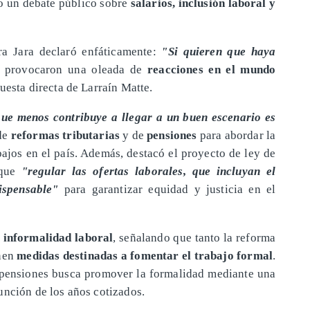
o un debate público sobre
salarios, inclusión laboral y
tra Jara declaró enfáticamente:
"Si quieren que haya
s provocaron una oleada de
reacciones en el mundo
puesta directa de Larraín Matte.
que menos contribuye a llegar a un buen escenario es
 de
reformas tributarias
y de
pensiones
para abordar la
bajos en el país. Además, destacó el proyecto de ley de
 que
"regular las ofertas laborales, que incluyan el
ispensable"
para garantizar equidad y justicia en el
informalidad laboral
, señalando que tanto la reforma
enen
medidas destinadas a fomentar el trabajo formal
.
e pensiones busca promover la formalidad mediante una
unción de los años cotizados.